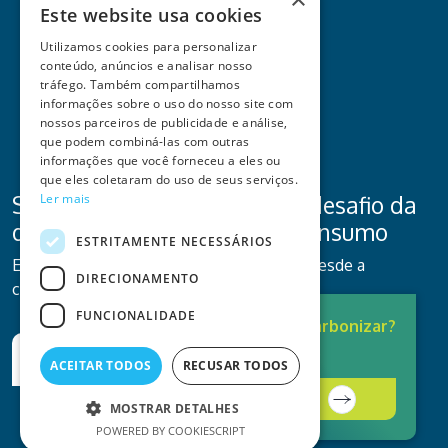
Este website usa cookies
Utilizamos cookies para personalizar
conteúdo, anúncios e analisar nosso
tráfego. Também compartilhamos
informações sobre o uso do nosso site com
nossos parceiros de publicidade e análise,
que podem combiná-las com outras
informações que você forneceu a eles ou
que eles coletaram do uso de seus serviços.
Ler mais
Se o seu negócio enfrenta o desafio da
descarbonização e do autoconsumo
ESTRITAMENTE NECESSÁRIOS
Estamos prontos para ser o seu parceiro, desde a
DIRECIONAMENTO
consultoria ao investimento.
FUNCIONALIDADE
Pronto para
Descarbonizar?
A solução está aqui.
Quero ser contactado
ACEITAR TODOS
RECUSAR TODOS
Contacte-nos
MOSTRAR DETALHES
POWERED BY COOKIESCRIPT