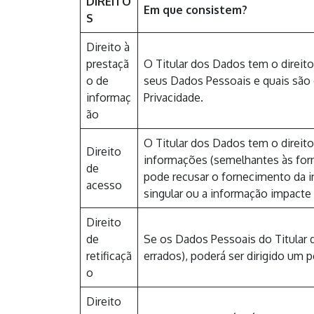
DIREITO
Em que consistem?
S
Direito à
prestaçã
O Titular dos Dados tem o direit
o de
seus Dados Pessoais e quais são o
informaç
Privacidade.
ão
O Titular dos Dados tem o direito
Direito
informações (semelhantes às forn
de
pode recusar o fornecimento da i
acesso
singular ou a informação impacte 
Direito
de
Se os Dados Pessoais do Titular
retificaçã
errados), poderá ser dirigido um 
o
Direito