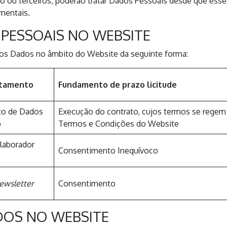
to ou terceiros, poderão tratar Dados Pessoais desde que es
amentais.
PESSOAIS NO WEBSITE
 dos Dados no âmbito do Website da seguinte forma:
atamento
Fundamento de prazo licitude
nto de Dados
Execução do contrato, cujos termos se regem
b
Termos e Condições do Website
laborador
Consentimento Inequívoco
ewsletter
Consentimento
DOS NO WEBSITE