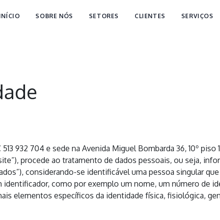
INÍCIO
SOBRE NÓS
SETORES
CLIENTES
SERVIÇOS
idade
C 513 932 704 e sede na Avenida Miguel Bombarda 36, 10º piso 1
te”), procede ao tratamento de dados pessoais, ou seja, info
 Dados”), considerando-se identificável uma pessoa singular que 
um identificador, como por exemplo um nome, um número de iden
ais elementos específicos da identidade física, fisiológica, ge