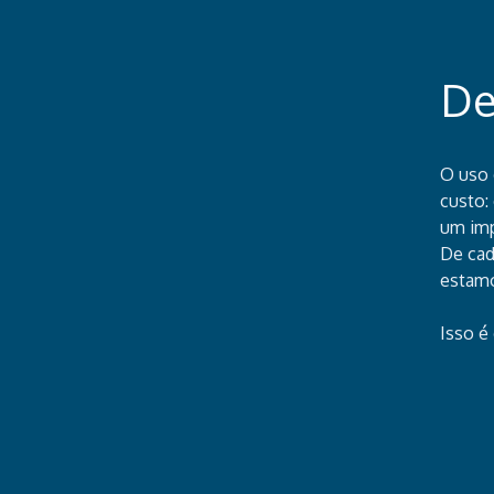
De
O uso 
custo:
um imp
De cad
estamo
Isso é