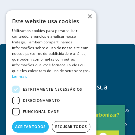
×
Este website usa cookies
Utilizamos cookies para personalizar
conteúdo, anúncios e analisar nosso
tráfego. Também compartilhamos
informações sobre o uso do nosso site com
nossos parceiros de publicidade e análise,
que podem combiná-las com outras
informações que você forneceu a eles ou
que eles coletaram do uso de seus serviços.
Ler mais
INVESTIMENTO
Investimos na energia da sua
ESTRITAMENTE NECESSÁRIOS
empresa
DIRECIONAMENTO
Na Helexia, ajudamos a sua empresa a reduzir custos
FUNCIONALIDADE
Pronto para
Descarbonizar?
e emissões. Desenhamos, instalamos e operamos
A solução está aqui.
soluções de energia e podemos também financiar o
ACEITAR TODOS
RECUSAR TODOS
projeto, para que não tenha de fazer investimento