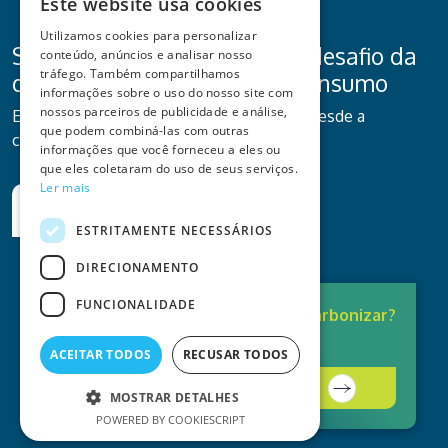
Este website usa cookies
Utilizamos cookies para personalizar
Se o seu negócio enfrenta o desafio da
conteúdo, anúncios e analisar nosso
tráfego. Também compartilhamos
descarbonização e do autoconsumo
informações sobre o uso do nosso site com
nossos parceiros de publicidade e análise,
Estamos prontos para ser o seu parceiro, desde a
que podem combiná-las com outras
consultoria ao investimento.
informações que você forneceu a eles ou
que eles coletaram do uso de seus serviços.
Ler mais
Quero ser contactado
ESTRITAMENTE NECESSÁRIOS
DIRECIONAMENTO
FUNCIONALIDADE
Pronto para
Descarbonizar?
A solução está aqui.
ACEITAR TODOS
RECUSAR TODOS
Contacte-nos
MOSTRAR DETALHES
POWERED BY COOKIESCRIPT