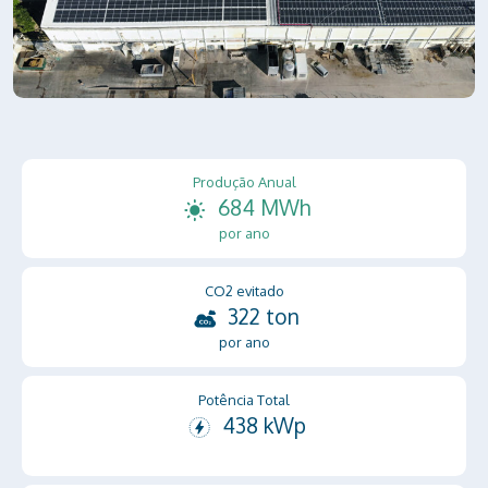
Produção Anual
684 MWh
por ano
CO2 evitado
322 ton
por ano
Potência Total
438 kWp