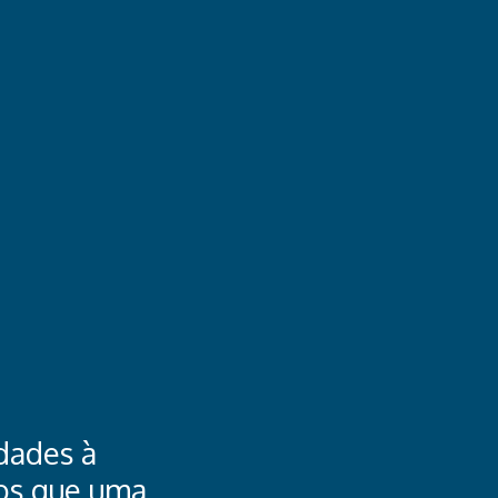
dades à
os que uma