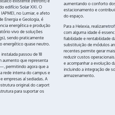
aico existente (retrofit) e
aumentando o conforto dos 
 do
edifício Solar XXI
. O
estacionamento e contribui
 IAPMEI, no Lumiar, e afeto
do espaço.
e Energia e Geologia, é
ência energética e produção
Para a Helexia, realizar
retro
atório vivo de soluções
com alguma idade é essencial
gs), sendo praticamente
fiabilidade e rentabilidade 
o energético quase neutro.
substituição de módulos an
recentes permite gerar mai
 instalada passou de 18
reduzir custos operacionais
m aumento que representa
e acompanhar a evolução da
 —, permitindo agora que a
incluindo a integração de so
na rede interna do campus e
armazenamento.
 e empresas aí sediadas. A
strutura original do carport
trutura para suportar os