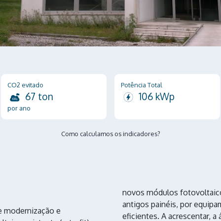
CO2 evitado
Potência Total
67 ton
106 kWp
por ano
Como calculamos os indicadores?
novos módulos fotovoltaic
antigos painéis, por equip
de modernização e
eficientes. A acrescentar, a 