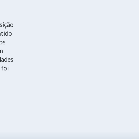
nsição
ntido
os
um
dades
foi