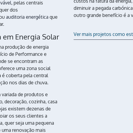
custos na fatura da energi
ovável
, pelas centrais
diminuir a pegada carbónica
 quer dos
outro grande benefício é a 
ou
auditoria energética
que
r.
Ver mais projetos como es
a em Energia Solar
na produção de energia
fício de Performance e
nde se encontram as
 oferece uma zona social
a é coberta pela central
ção nos dias de chuva.
 variada de produtos e
o, decoração, cozinha, casa
ojas existem dezenas de
oiar os seus clientes a
asa, quer seja uma pequena
é uma renovação mais