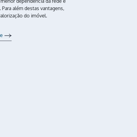
a, menor dependência da rede e
. Para além destas vantagens,
valorização do imóvel.
te