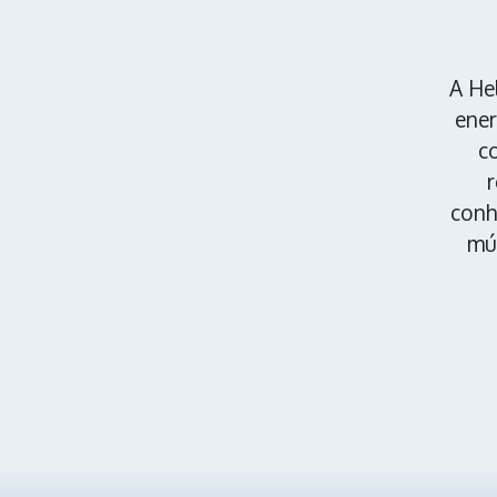
A Hel
ener
c
r
conh
mú