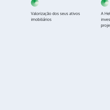
Valorização dos seus ativos
A Hel
imobiliários
inve
proj