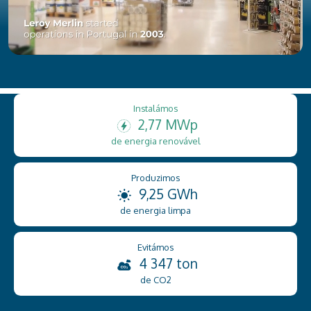
Instalámos
2,77 MWp
de energia renovável
Produzimos
9,25 GWh
de energia limpa
Evitámos
4 347 ton
de CO2