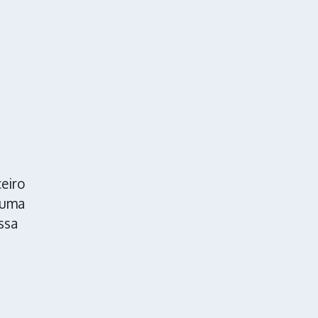
ceiro
 uma
ssa