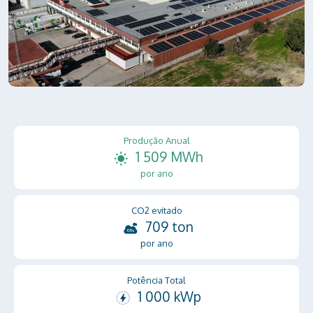
Produção Anual
1 509 MWh
por ano
CO2 evitado
709 ton
por ano
Potência Total
1 000 kWp