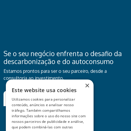
Se o seu negócio enfrenta o desafio da
descarbonização e do autoconsumo
Estamos prontos para ser o seu parceiro, desde a
consultoria ao investimento.
×
Este website usa cookies
Quero ser contactado
Utilizamos cookies para personalizar
conteúdo, anúncios e analisar nosso
tráfego. Também compartilhamos
informações sobre o uso do nosso site com
nossos parceiros de publicidade e análise,
que podem combiná-las com outras