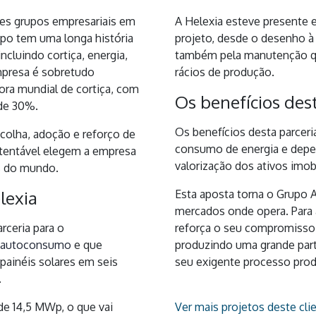
es grupos empresariais em
A Helexia esteve presente e
upo tem uma longa história
projeto, desde o desenho à
ncluindo cortiça, energia,
também pela manutenção qu
mpresa é sobretudo
rácios de produção.
ora mundial de cortiça, com
Os benefícios des
de 30%.
Os benefícios desta parceri
colha, adoção e reforço de
consumo de energia e depe
stentável elegem a empresa
valorização dos ativos imobi
s do mundo.
lexia
Esta aposta torna o Grupo 
mercados onde opera. Para
rceria para o
reforça o seu compromiss
e autoconsumo
e que
produzindo uma grande part
 painéis solares em seis
seu exigente processo prod
.
 de 14,5 MWp, o que vai
Ver mais projetos deste cli