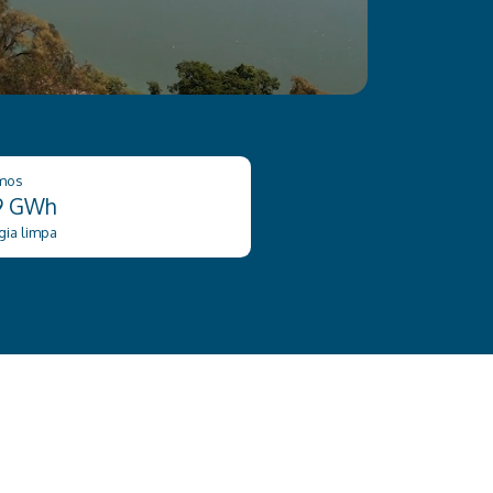
mos
9 GWh
gia limpa