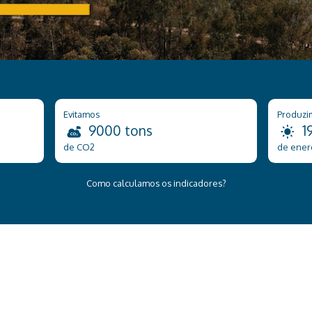
Evitamos
Produzi
9000 tons
1
de CO2
de ener
Como calculamos os indicadores?