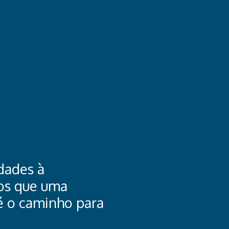
dades à
os que uma
é o caminho para