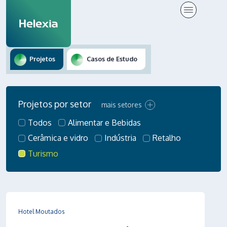
Projetos
Casos de Estudo
Projetos por setor
mais setores
Todos
Alimentar e Bebidas
Cerâmica e vidro
Indústria
Retalho
Turismo
Automóvel
Farmacêutico e saúde
Metalomecânica
Plástico e borracha
Resíduos e reciclagem
Serviços
Hotel Moutados
Imobiliário
Vestuário, Calçado e Curtumes