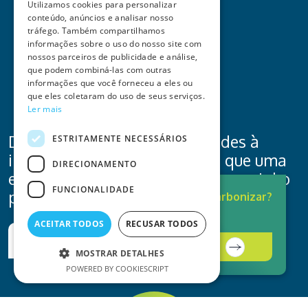
Utilizamos cookies para personalizar
conteúdo, anúncios e analisar nosso
tráfego. Também compartilhamos
informações sobre o uso do nosso site com
nossos parceiros de publicidade e análise,
que podem combiná-las com outras
informações que você forneceu a eles ou
que eles coletaram do uso de seus serviços.
Ler mais
Desde a análise de necessidades à
ESTRITAMENTE NECESSÁRIOS
implementação, acreditamos que uma
DIRECIONAMENTO
economia descarbonizada é o caminho
FUNCIONALIDADE
para o crescimento.
Pronto para
Descarbonizar?
A solução está aqui.
ACEITAR TODOS
RECUSAR TODOS
Fale connosco
Contacte-nos
MOSTRAR DETALHES
POWERED BY COOKIESCRIPT