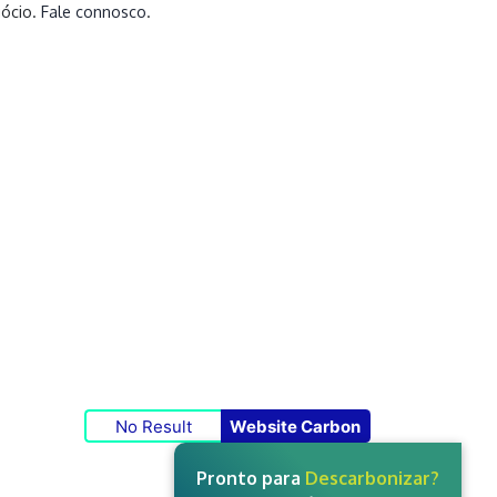
gócio.
Fale connosco
.
No Result
Website Carbon
Pronto para
Descarbonizar?