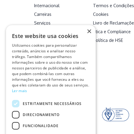
Internacional
Termos e Condições
Carreiras
Cookies
Serviços
Livro de Reclamaçõe
×
Clientes
Ética e Compliance
Este website usa cookies
Contactos
Política de HSE
Utilizamos cookies para personalizar
Descarbonizar
conteúdo, anúncios e analisar nosso
tráfego. Também compartilhamos
informações sobre o uso do nosso site com
nossos parceiros de publicidade e análise,
que podem combiná-las com outras
informações que você forneceu a eles ou
que eles coletaram do uso de seus serviços.
Ler mais
Certificações
ESTRITAMENTE NECESSÁRIOS
DIRECIONAMENTO
FUNCIONALIDADE