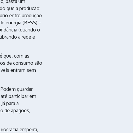
do, basta um
 do que a produção:
íbrio entre produção
de energia (BESS) –
undância (quando o
librando a rede e
 é que, com as
picos de consumo são
váveis entram sem
. Podem guardar
 até participar em
Já para a
sco de apagões,
urocracia emperra,