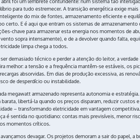
 abril foi um lembrete contundente: num sistema tão interliga
íbrio para tudo estremecer. A transição energética exige mais
nteligente do mix de fontes, armazenamento eficiente e equil
o certo. E é aqui que entram os sistemas de armazenamento 
ões-chave para armazenar esta energia nos momentos de ab
o vento sopra intensamente), e de a devolver quando falta, equi
etricidade limpa chega a todos.
 ser demasiado técnico e perder a atenção do leitor, a verdade
spira melhor: a tensão e a frequência mantêm-se estáveis, os 
recargas absorvidas. Em dias de produção excessiva, as reno
sco de desperdício ou instabilidade.
cada megawatt armazenado representa autonomia e estratégia
barata, libertá-la quando os preços disparam, reduzir custos e
lidade – transformando eletricidade em vantagem competitiva. 
nça é sentida no quotidiano: contas mais previsíveis, menor ri
nos momentos críticos.
a avançamos devagar. Os projetos demoram a sair do papel, a b