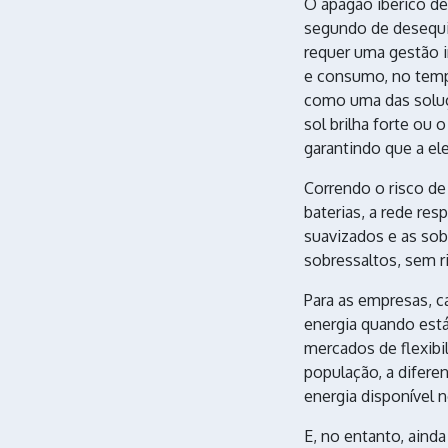
O apagão ibérico de
segundo de desequil
requer uma gestão i
e consumo, no temp
como uma das soluç
sol brilha forte ou 
garantindo que a el
Correndo o risco de
baterias, a rede re
suavizados e as sob
sobressaltos, sem ri
Para as empresas, 
energia quando está 
mercados de flexibi
população, a difere
energia disponível 
E, no entanto, aind