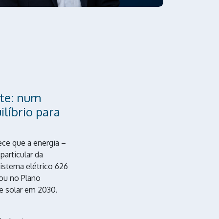
nte: num
líbrio para
ece que a energia –
particular da
sistema elétrico 626
ou no Plano
e solar em 2030.