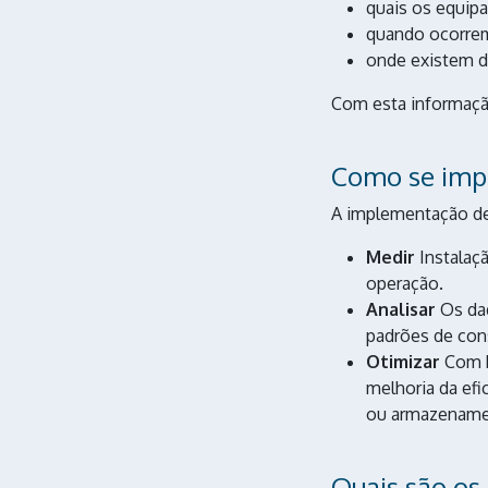
quais os equi
quando ocorre
onde existem de
Com esta informaçã
Como se imp
A implementação de
Medir
Instalaç
operação.
Analisar
Os dad
padrões de cons
Otimizar
Com b
melhoria da ef
ou armazename
Quais são os