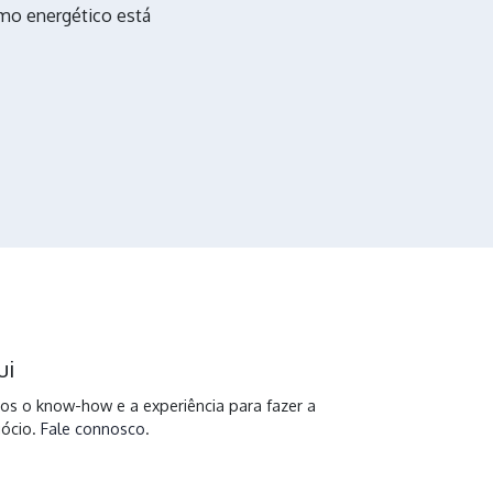
mo energético está
ui
emos o know-how e a experiência para fazer a
gócio.
Fale connosco
.