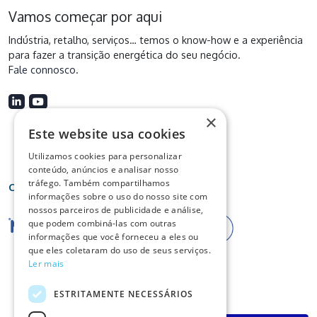
Vamos começar por aqui
Indústria, retalho, serviços… temos o know-how e a experiência
para fazer a transição energética do seu negócio.
Fale connosco
.
×
Este website usa cookies
Utilizamos cookies para personalizar
conteúdo, anúncios e analisar nosso
tráfego. Também compartilhamos
Certificações
informações sobre o uso do nosso site com
nossos parceiros de publicidade e análise,
que podem combiná-las com outras
informações que você forneceu a eles ou
que eles coletaram do uso de seus serviços.
Ler mais
ESTRITAMENTE NECESSÁRIOS