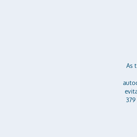
As 
autoc
evit
379 