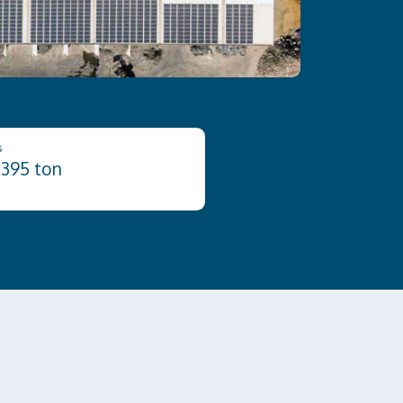
s
 395 ton