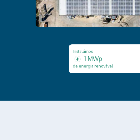
Instalámos
1 MWp
de energia renovável