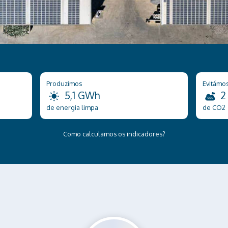
Produzimos
Evitámo
5,1 GWh
2
de energia limpa
de CO2
Como calculamos os indicadores?