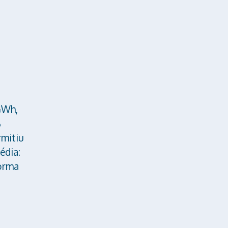
GWh,
%
rmitiu
édia:
forma